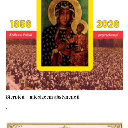
Sierpień – miesiącem abstynencji
...