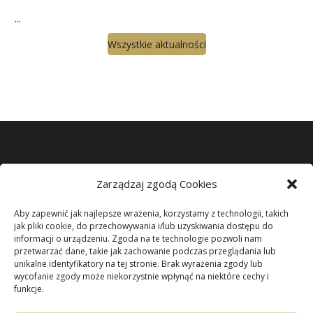
...
Wszystkie aktualności
Zarządzaj zgodą Cookies
Miło jest mi gościć wszystkich odwiedzających naszą
witrynę.
Aby zapewnić jak najlepsze wrażenia, korzystamy z technologii, takich
jak pliki cookie, do przechowywania i/lub uzyskiwania dostępu do
informacji o urządzeniu. Zgoda na te technologie pozwoli nam
Parafii Niepokalanego
przetwarzać dane, takie jak zachowanie podczas przeglądania lub
unikalne identyfikatory na tej stronie. Brak wyrażenia zgody lub
wycofanie zgody może niekorzystnie wpłynąć na niektóre cechy i
Poczęcia NMP
w
funkcje.