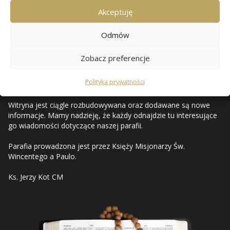
Przewozie
Akceptuję
Odmów
Od czerwca 2010 mam przyjemność opisywać i ilustrować na
stronach internetowych życie naszej rodziny parafialnej. Za
Zobacz preferencje
pośrednictwem internetu prezentuję ważniejsze wydarzenia z
życia parafii i uroczystości kościelnych, a strony tego serwisu
Polityka prywatności
stały się parafialnym pamiętnikiem.
Witryna jest ciągle rozbudowywana oraz dodawane są nowe
informacje. Mamy nadzieję, że każdy odnajdzie tu interesujące
go wiadomości dotyczące naszej parafii.
Parafia prowadzona jest przez Księży Misjonarzy Św.
Wincentego a Paulo.
Ks. Jerzy Kot CM