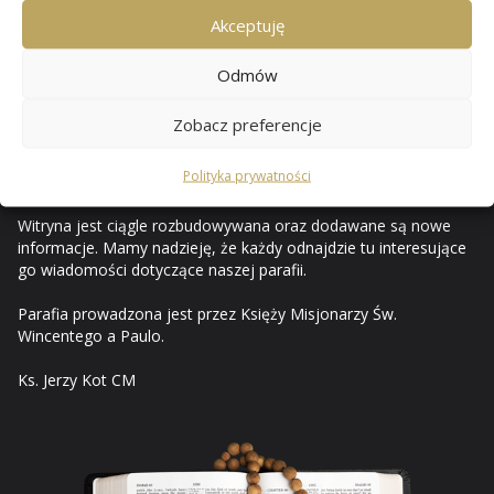
Przewozie
Akceptuję
Odmów
Od czerwca 2010 mam przyjemność opisywać i ilustrować na
stronach internetowych życie naszej rodziny parafialnej. Za
Zobacz preferencje
pośrednictwem internetu prezentuję ważniejsze wydarzenia z
życia parafii i uroczystości kościelnych, a strony tego serwisu
Polityka prywatności
stały się parafialnym pamiętnikiem.
Witryna jest ciągle rozbudowywana oraz dodawane są nowe
informacje. Mamy nadzieję, że każdy odnajdzie tu interesujące
go wiadomości dotyczące naszej parafii.
Parafia prowadzona jest przez Księży Misjonarzy Św.
Wincentego a Paulo.
Ks. Jerzy Kot CM