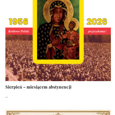
Sierpień – miesiącem abstynencji
...