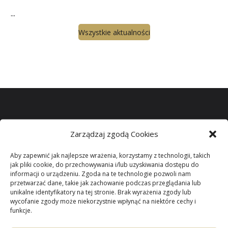
...
Wszystkie aktualności
Zarządzaj zgodą Cookies
Miło jest mi gościć wszystkich odwiedzających naszą
witrynę.
Aby zapewnić jak najlepsze wrażenia, korzystamy z technologii, takich
jak pliki cookie, do przechowywania i/lub uzyskiwania dostępu do
informacji o urządzeniu. Zgoda na te technologie pozwoli nam
Parafii Niepokalanego
przetwarzać dane, takie jak zachowanie podczas przeglądania lub
unikalne identyfikatory na tej stronie. Brak wyrażenia zgody lub
wycofanie zgody może niekorzystnie wpłynąć na niektóre cechy i
Poczęcia NMP
w
funkcje.