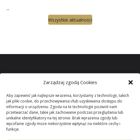
...
Wszystkie aktualności
Zarządzaj zgodą Cookies
Miło jest mi gościć wszystkich odwiedzających naszą
witrynę.
Aby zapewnić jak najlepsze wrażenia, korzystamy z technologii, takich
jak pliki cookie, do przechowywania i/lub uzyskiwania dostępu do
informacji o urządzeniu. Zgoda na te technologie pozwoli nam
Parafii Niepokalanego
przetwarzać dane, takie jak zachowanie podczas przeglądania lub
unikalne identyfikatory na tej stronie. Brak wyrażenia zgody lub
wycofanie zgody może niekorzystnie wpłynąć na niektóre cechy i
Poczęcia NMP
w
funkcje.