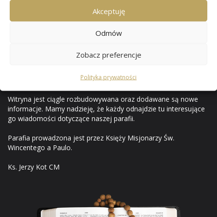
Przewozie
Akceptuję
Odmów
Od czerwca 2010 mam przyjemność opisywać i ilustrować na
stronach internetowych życie naszej rodziny parafialnej. Za
Zobacz preferencje
pośrednictwem internetu prezentuję ważniejsze wydarzenia z
życia parafii i uroczystości kościelnych, a strony tego serwisu
Polityka prywatności
stały się parafialnym pamiętnikiem.
Witryna jest ciągle rozbudowywana oraz dodawane są nowe
informacje. Mamy nadzieję, że każdy odnajdzie tu interesujące
go wiadomości dotyczące naszej parafii.
Parafia prowadzona jest przez Księży Misjonarzy Św.
Wincentego a Paulo.
Ks. Jerzy Kot CM