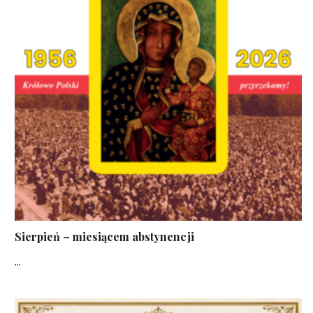
Sierpień – miesiącem abstynencji
...