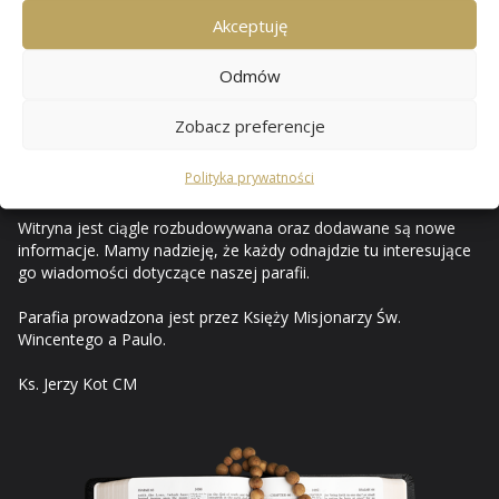
Przewozie
Akceptuję
Odmów
Od czerwca 2010 mam przyjemność opisywać i ilustrować na
stronach internetowych życie naszej rodziny parafialnej. Za
Zobacz preferencje
pośrednictwem internetu prezentuję ważniejsze wydarzenia z
życia parafii i uroczystości kościelnych, a strony tego serwisu
Polityka prywatności
stały się parafialnym pamiętnikiem.
Witryna jest ciągle rozbudowywana oraz dodawane są nowe
informacje. Mamy nadzieję, że każdy odnajdzie tu interesujące
go wiadomości dotyczące naszej parafii.
Parafia prowadzona jest przez Księży Misjonarzy Św.
Wincentego a Paulo.
Ks. Jerzy Kot CM