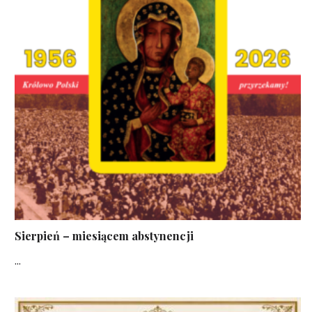
Sierpień – miesiącem abstynencji
...