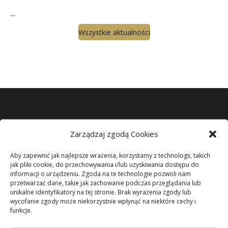
...
Wszystkie aktualności
Zarządzaj zgodą Cookies
Miło jest mi gościć wszystkich odwiedzających naszą
witrynę.
Aby zapewnić jak najlepsze wrażenia, korzystamy z technologii, takich
jak pliki cookie, do przechowywania i/lub uzyskiwania dostępu do
informacji o urządzeniu. Zgoda na te technologie pozwoli nam
Parafii Niepokalanego
przetwarzać dane, takie jak zachowanie podczas przeglądania lub
unikalne identyfikatory na tej stronie. Brak wyrażenia zgody lub
wycofanie zgody może niekorzystnie wpłynąć na niektóre cechy i
Poczęcia NMP
w
funkcje.