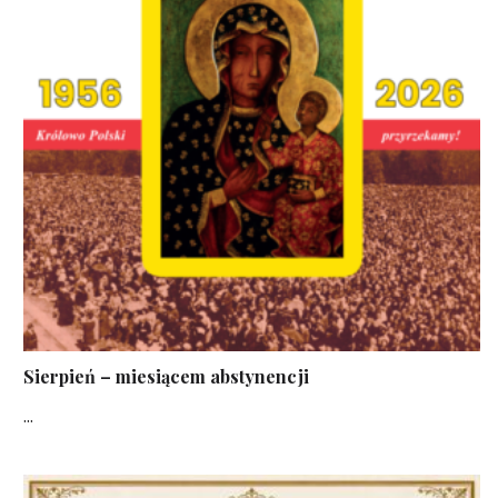
Sierpień – miesiącem abstynencji
...