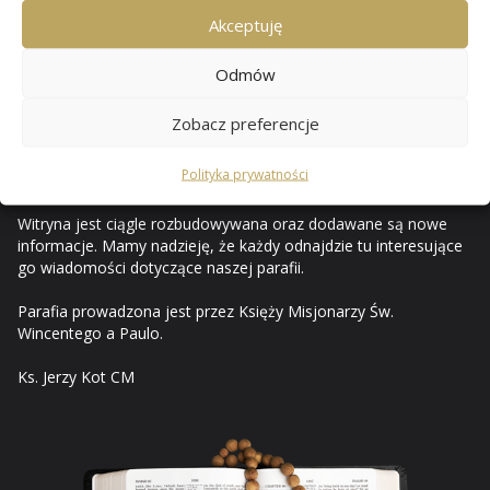
Przewozie
Akceptuję
Odmów
Od czerwca 2010 mam przyjemność opisywać i ilustrować na
stronach internetowych życie naszej rodziny parafialnej. Za
Zobacz preferencje
pośrednictwem internetu prezentuję ważniejsze wydarzenia z
życia parafii i uroczystości kościelnych, a strony tego serwisu
Polityka prywatności
stały się parafialnym pamiętnikiem.
Witryna jest ciągle rozbudowywana oraz dodawane są nowe
informacje. Mamy nadzieję, że każdy odnajdzie tu interesujące
go wiadomości dotyczące naszej parafii.
Parafia prowadzona jest przez Księży Misjonarzy Św.
Wincentego a Paulo.
Ks. Jerzy Kot CM