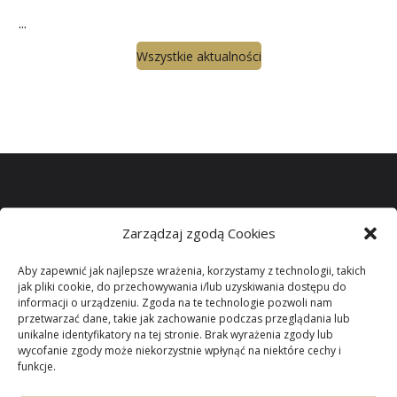
...
Wszystkie aktualności
Zarządzaj zgodą Cookies
Miło jest mi gościć wszystkich odwiedzających naszą
witrynę.
Aby zapewnić jak najlepsze wrażenia, korzystamy z technologii, takich
jak pliki cookie, do przechowywania i/lub uzyskiwania dostępu do
informacji o urządzeniu. Zgoda na te technologie pozwoli nam
Parafii Niepokalanego
przetwarzać dane, takie jak zachowanie podczas przeglądania lub
unikalne identyfikatory na tej stronie. Brak wyrażenia zgody lub
wycofanie zgody może niekorzystnie wpłynąć na niektóre cechy i
Poczęcia NMP
w
funkcje.