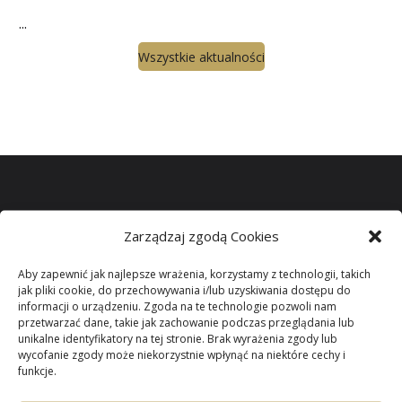
...
Wszystkie aktualności
Zarządzaj zgodą Cookies
Miło jest mi gościć wszystkich odwiedzających naszą
witrynę.
Aby zapewnić jak najlepsze wrażenia, korzystamy z technologii, takich
jak pliki cookie, do przechowywania i/lub uzyskiwania dostępu do
informacji o urządzeniu. Zgoda na te technologie pozwoli nam
Parafii Niepokalanego
przetwarzać dane, takie jak zachowanie podczas przeglądania lub
unikalne identyfikatory na tej stronie. Brak wyrażenia zgody lub
wycofanie zgody może niekorzystnie wpłynąć na niektóre cechy i
Poczęcia NMP
w
funkcje.