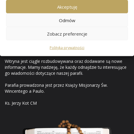
Przewozie
Akceptuję
Odmów
Od czerwca 2010 mam przyjemność opisywać i ilustrować na
stronach internetowych życie naszej rodziny parafialnej. Za
Zobacz preferencje
pośrednictwem internetu prezentuję ważniejsze wydarzenia z
życia parafii i uroczystości kościelnych, a strony tego serwisu
Polityka prywatności
stały się parafialnym pamiętnikiem.
Witryna jest ciągle rozbudowywana oraz dodawane są nowe
informacje. Mamy nadzieję, że każdy odnajdzie tu interesujące
go wiadomości dotyczące naszej parafii.
Parafia prowadzona jest przez Księży Misjonarzy Św.
Wincentego a Paulo.
Ks. Jerzy Kot CM