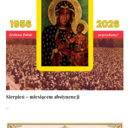
Sierpień – miesiącem abstynencji
...