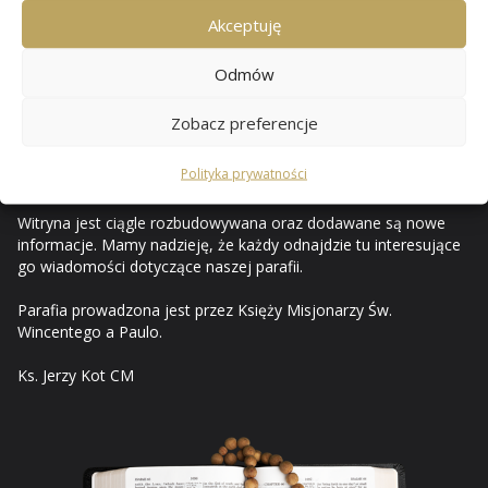
Przewozie
Akceptuję
Odmów
Od czerwca 2010 mam przyjemność opisywać i ilustrować na
stronach internetowych życie naszej rodziny parafialnej. Za
Zobacz preferencje
pośrednictwem internetu prezentuję ważniejsze wydarzenia z
życia parafii i uroczystości kościelnych, a strony tego serwisu
Polityka prywatności
stały się parafialnym pamiętnikiem.
Witryna jest ciągle rozbudowywana oraz dodawane są nowe
informacje. Mamy nadzieję, że każdy odnajdzie tu interesujące
go wiadomości dotyczące naszej parafii.
Parafia prowadzona jest przez Księży Misjonarzy Św.
Wincentego a Paulo.
Ks. Jerzy Kot CM