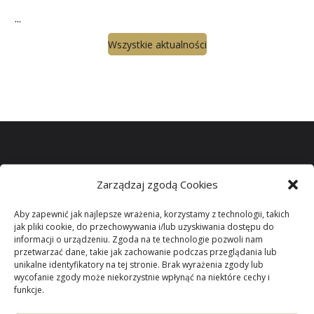
...
Wszystkie aktualności
Zarządzaj zgodą Cookies
Miło jest mi gościć wszystkich odwiedzających naszą
witrynę.
Aby zapewnić jak najlepsze wrażenia, korzystamy z technologii, takich
jak pliki cookie, do przechowywania i/lub uzyskiwania dostępu do
informacji o urządzeniu. Zgoda na te technologie pozwoli nam
Parafii Niepokalanego
przetwarzać dane, takie jak zachowanie podczas przeglądania lub
unikalne identyfikatory na tej stronie. Brak wyrażenia zgody lub
wycofanie zgody może niekorzystnie wpłynąć na niektóre cechy i
Poczęcia NMP
w
funkcje.