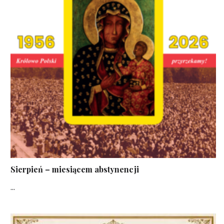
Sierpień – miesiącem abstynencji
...